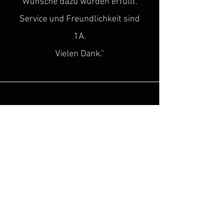
Wünsche dazu wurden erfüllt.
Service und Freundlichkeit sind
1A.
Vielen Dank."
Sascha H.
“
Super toller Service, top Qualität!
Genau diese Lücke, hat in der Szene
des historischen
Kulturgutes
gefehlt!