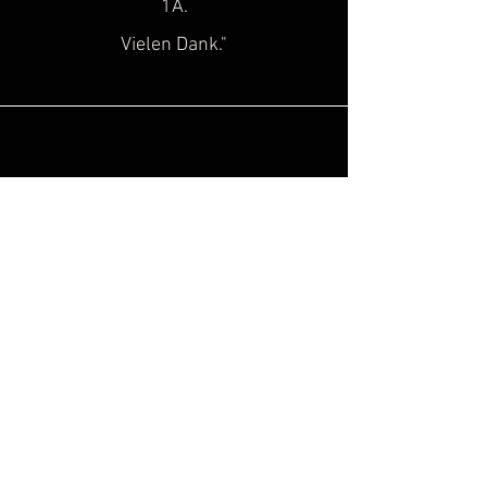
1A.
Vielen Dank."
Sascha H.
“
Super toller Service, top Qualität!
Genau diese Lücke, hat in der Szene
des historischen
Kulturgutes
gefehlt!
Hinzu kommt noch, dass man super
freundlich beraten wird. Ich freue