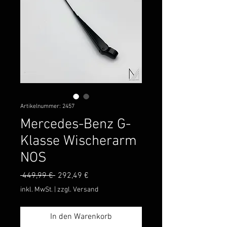
Artikelnummer: 2457
Mercedes-Benz G-
Klasse Wischerarm
NOS
Standardpreis
Sale-
 449,99 € 
292,49 €
Preis
inkl. MwSt.
|
zzgl. Versand
In den Warenkorb