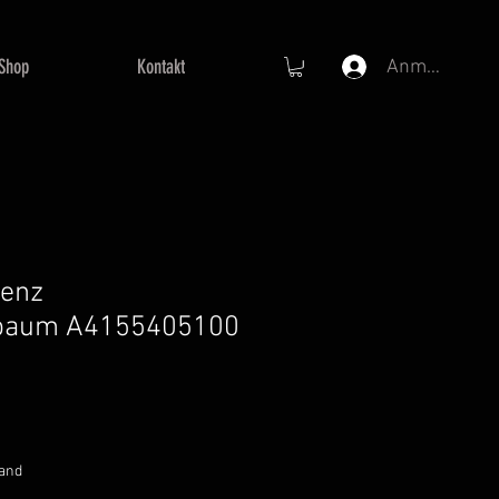
Shop
Kontakt
Anmelden
enz
lbaum A4155405100
preis
Sale-
€
Preis
sand