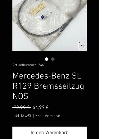
Artikelnummer: 2461
Mercedes-Benz SL
R129 Bremsseilzug
NOS
Standardpreis
Sale-
 99,99 € 
64,99 €
Preis
inkl. MwSt.
|
zzgl. Versand
In den Warenkorb