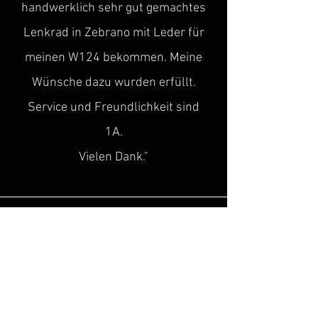
handwerklich sehr gut gemachtes
Lenkrad in Zebrano mit Leder für
meinen W124 bekommen. Meine
Wünsche dazu wurden erfüllt.
Service und Freundlichkeit sind
1A.
Vielen Dank."
Sascha H.
“
Super toller Service, top Qualität!