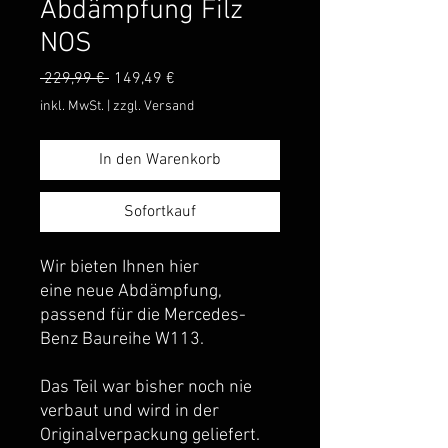
Abdämpfung Filz
NOS
Standardpreis
Sale-
 229,99 € 
149,49 €
Preis
inkl. MwSt.
|
zzgl. Versand
In den Warenkorb
Sofortkauf
Wir bieten Ihnen hier
eine neue Abdämpfung,
passend für die Mercedes-
Benz Baureihe W113.
Das Teil war bisher noch nie
verbaut und wird in der
Originalverpackung geliefert.