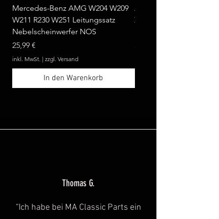
Mercedes-Benz AMG W204 W209
Ablagebox seitlich klap
W211 R230 W251 Leitungssatz
Zebrano passend für Me
Nebelscheinwerfer NOS
Benz W124 C124 A124 
Preis
Preis
25,99 €
369,99 €
inkl. MwSt.
|
zzgl. Versand
inkl. MwSt.
In den Warenkorb
Thomas G.
“Ich habe bei MA Classic Parts ein