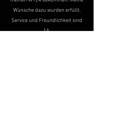
meinen W124 bekommen. Meine
Wünsche dazu wurden erfüllt.
Service und Freundlichkeit sind
1A.
Vielen Dank."
Sascha H.
“
Super toller Service, top Qualität!
Genau diese Lücke, hat in der Szene
des historischen
Kulturgutes