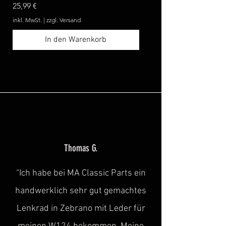
Preis
Preis
25,99 €
369,99 €
inkl. MwSt.
|
zzgl. Versand
inkl. MwSt.
In den Warenkorb
Thomas G.
“Ich habe bei MA Classic Parts ein
handwerklich sehr gut gemachtes
Lenkrad in Zebrano mit Leder für