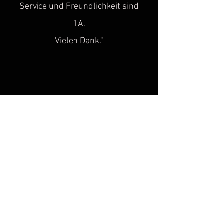
Service und Freundlichkeit sind
1A.
Vielen Dank."
Sascha H.
“
Super toller Service, top Qualität!
Genau diese Lücke, hat in der Szene
des historischen
Kulturgutes
gefehlt!
Hinzu kommt noch, dass man super