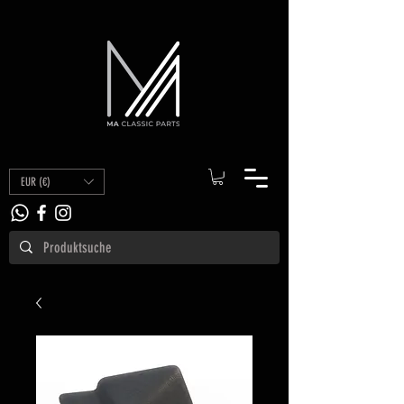
EUR (€)