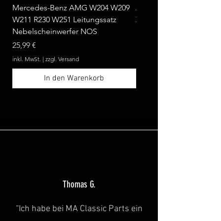
Mercedes-Benz AMG W204 W209
Ablagebox seitlich klap
W211 R230 W251 Leitungssatz
Zebrano passend für Me
Nebelscheinwerfer NOS
Benz W124 C124 A124 
Preis
Preis
25,99 €
369,99 €
inkl. MwSt.
|
zzgl. Versand
inkl. MwSt.
In den Warenkorb
Thomas G.
“Ich habe bei MA Classic Parts ein