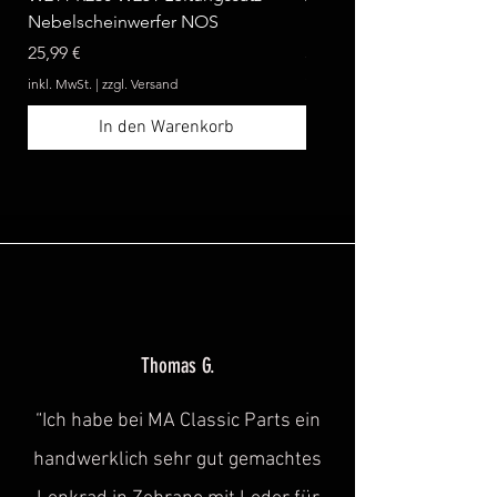
Nebelscheinwerfer NOS
Benz W124 C124 A124 
Preis
Preis
25,99 €
369,99 €
inkl. MwSt.
|
zzgl. Versand
inkl. MwSt.
In den Warenkorb
Thomas G.
“Ich habe bei MA Classic Parts ein
handwerklich sehr gut gemachtes