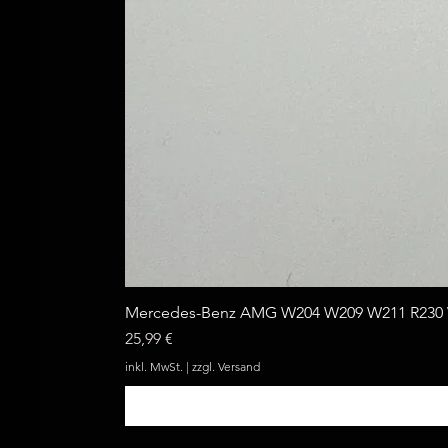
Mercedes-Benz AMG W204 W209 W211 R230 W
Preis
25,99 €
inkl. MwSt.
|
zzgl. Versand