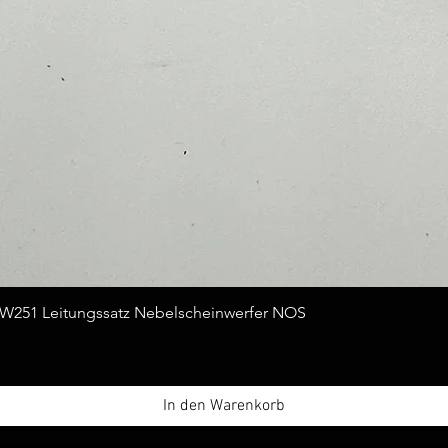
Schnellansicht
251 Leitungssatz Nebelscheinwerfer NOS
In den Warenkorb