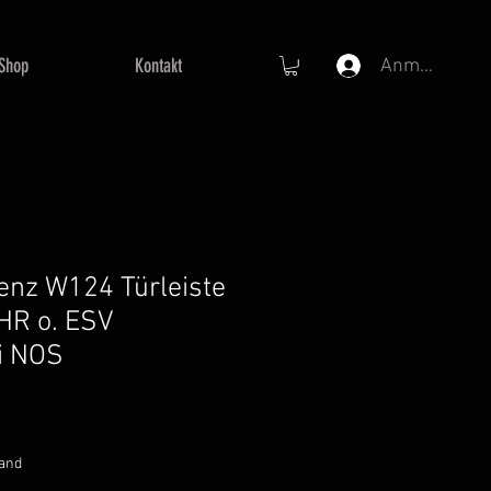
Shop
Kontakt
Anmelden
nz W124 Türleiste
HR o. ESV
i NOS
sand