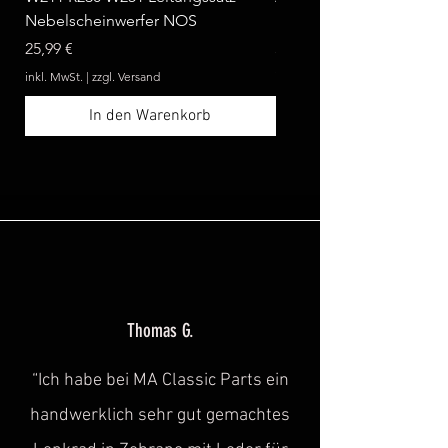
Nebelscheinwerfer NOS
Benz W124 C124 A124 
Preis
Preis
25,99 €
369,99 €
inkl. MwSt.
|
zzgl. Versand
inkl. MwSt.
In den Warenkorb
Thomas G.
“Ich habe bei MA Classic Parts ein
handwerklich sehr gut gemachtes