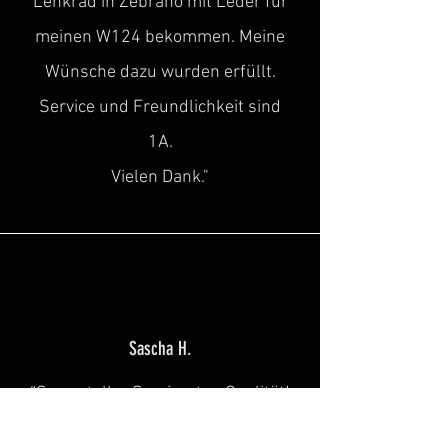
Lenkrad in Zebrano mit Leder für
meinen W124 bekommen. Meine
Wünsche dazu wurden erfüllt.
Service und Freundlichkeit sind
1A.
Vielen Dank."
Sascha H.
“
Super toller Service, top Qualität!
Genau diese Lücke, hat in der Szene