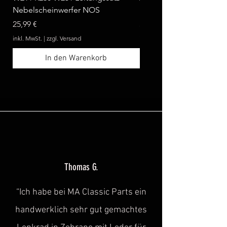
Nebelscheinwerfer NOS
Benz W124 C124 A124 
Preis
Preis
25,99 €
369,99 €
inkl. MwSt.
|
zzgl. Versand
inkl. MwSt.
In den Warenkorb
Thomas G.
“Ich habe bei MA Classic Parts ein
handwerklich sehr gut gemachtes