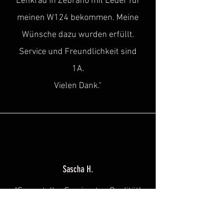
Lenkrad in Zebrano mit Leder für
meinen W124 bekommen. Meine
Wünsche dazu wurden erfüllt.
Service und Freundlichkeit sind
1A.
Vielen Dank."
Sascha H.
“
Super toller Service, top Qualität!
Genau diese Lücke, hat in der Szene