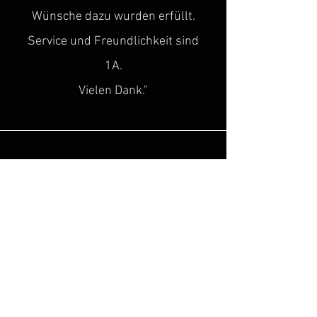
Wünsche dazu wurden erfüllt.
Service und Freundlichkeit sind
1A.
Vielen Dank."
Sascha H.
“
Super toller Service, top Qualität!
Genau diese Lücke, hat in der Szene
des historischen
Kulturgutes