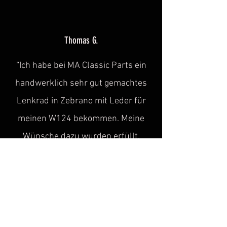
Thomas G.
“Ich habe bei MA Classic Parts ein
handwerklich sehr gut gemachtes
Lenkrad in Zebrano mit Leder für
meinen W124 bekommen. Meine
Wünsche dazu wurden erfüllt.
Service und Freundlichkeit sind
1A.
Vielen Dank."