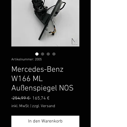
Artikelnummer: 2005
Mercedes-Benz
W166 ML
Außenspiegel NOS
Standardpreis
Sale-
 254,99 € 
165,74 €
Preis
inkl. MwSt.
|
zzgl. Versand
In den Warenkorb