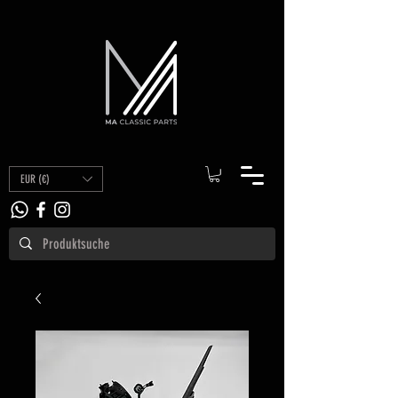
EUR (€)