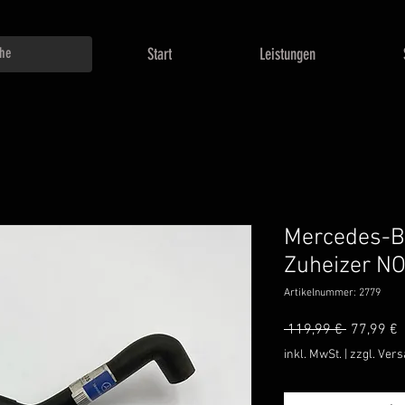
Start
Leistungen
Mercedes-B
Zuheizer N
Artikelnummer: 2779
Standard
S
 119,99 € 
77,99 €
P
inkl. MwSt.
|
zzgl. Ver