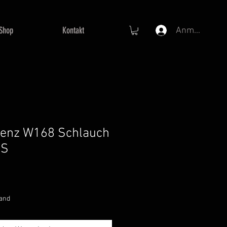
Shop
Kontakt
Anmelden
enz W168 Schlauch
OS
preis
ale-
reis
sand