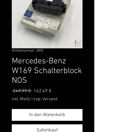
Artikelnummer: 2892
Mercedes-Benz
W169 Schalterblock
NOS
Standardpreis
Sale-
 249,99 € 
162,49 €
Preis
inkl. MwSt.
|
zzgl. Versand
In den Warenkorb
Sofortkauf