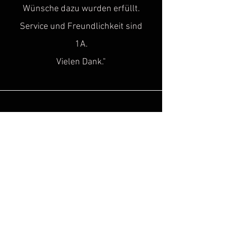
Wünsche dazu wurden erfüllt.
Service und Freundlichkeit sind
1A.
Vielen Dank."
Sascha H.
“
Super toller Service, top Qualität!
Genau diese Lücke, hat in der Szene
des historischen
Kulturgutes
gefehlt!