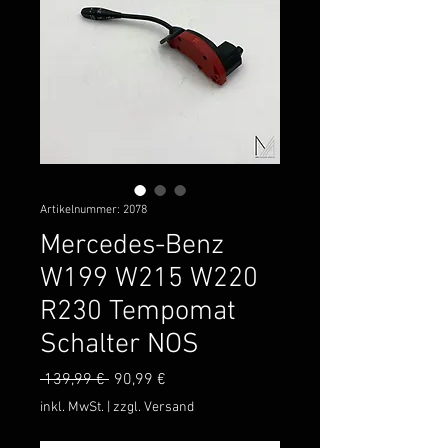
Artikelnummer: 2078
Mercedes-Benz
W199 W215 W220
R230 Tempomat
Schalter NOS
Standardpreis
Sale-
 139,99 € 
90,99 €
Preis
inkl. MwSt.
|
zzgl. Versand