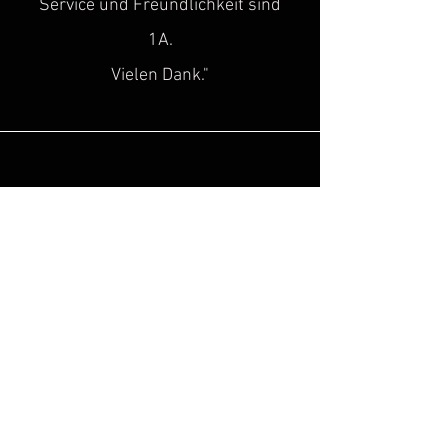
Service und Freundlichkeit sind
1A.
Vielen Dank."
Sascha H.
“
Super toller Service, top Qualität!
Genau diese Lücke, hat in der Szene
des historischen
Kulturgutes
gefehlt!
Hinzu kommt noch, dass man super