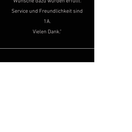
Wünsche dazu wurden erfüllt.
Service und Freundlichkeit sind
1A.
Vielen Dank."
Sascha H.
“
Super toller Service, top Qualität!
Genau diese Lücke, hat in der Szene
des historischen
Kulturgutes
gefehlt!