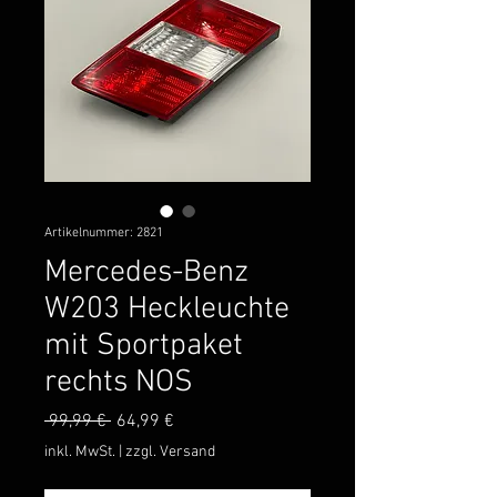
Artikelnummer: 2821
Mercedes-Benz
W203 Heckleuchte
mit Sportpaket
rechts NOS
Standardpreis
Sale-
 99,99 € 
64,99 €
Preis
inkl. MwSt.
|
zzgl. Versand