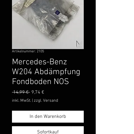
Artikelnummer: 2105
Mercedes-Benz
W204 Abdämpfung
Fondboden NOS
Standardpreis
Sale-
 14,99 € 
9,74 €
Preis
inkl. MwSt.
|
zzgl. Versand
In den Warenkorb
Sofortkauf