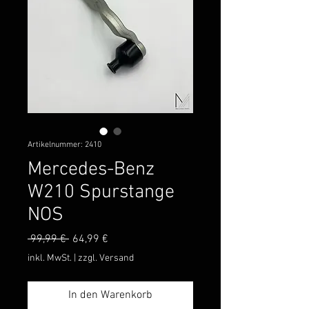
Artikelnummer: 2410
Mercedes-Benz
W210 Spurstange
NOS
Standardpreis
Sale-
 99,99 € 
64,99 €
Preis
inkl. MwSt.
|
zzgl. Versand
In den Warenkorb