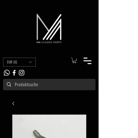
EUR (€)