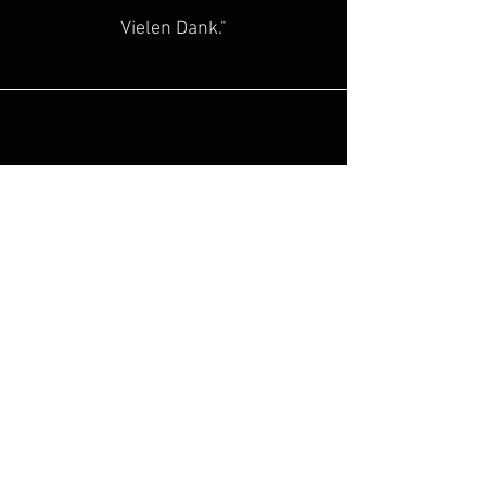
Vielen Dank."
Sascha H.
“
Super toller Service, top Qualität!
Genau diese Lücke, hat in der Szene
des historischen
Kulturgutes
gefehlt!
Hinzu kommt noch, dass man super
freundlich beraten wird. Ich freue