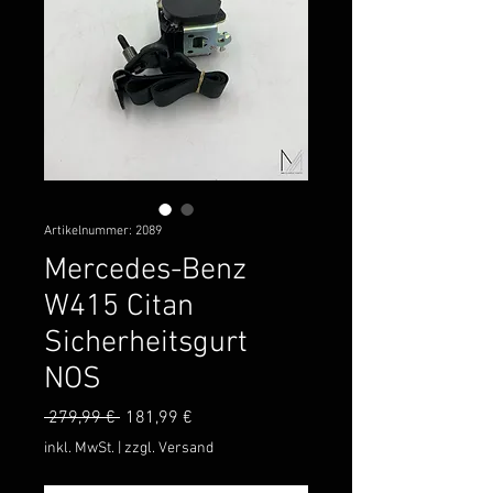
Artikelnummer: 2089
Mercedes-Benz
W415 Citan
Sicherheitsgurt
NOS
Standardpreis
Sale-
 279,99 € 
181,99 €
Preis
inkl. MwSt.
|
zzgl. Versand