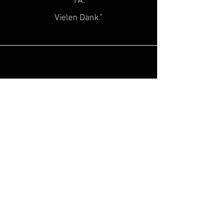
1A.
Vielen Dank."
Sascha H.
“
Super toller Service, top Qualität!
Genau diese Lücke, hat in der Szene
des historischen
Kulturgutes
gefehlt!
Hinzu kommt noch, dass man super
freundlich beraten wird. Ich freue