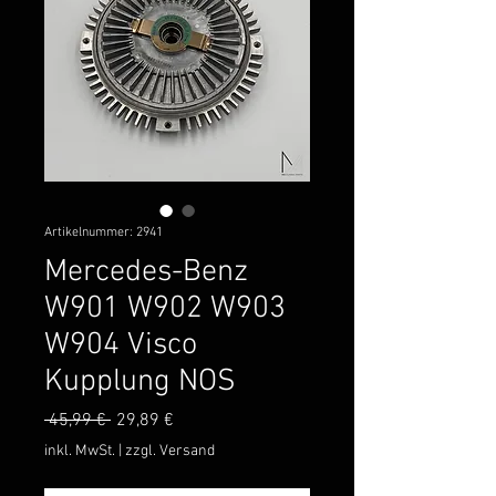
Artikelnummer: 2941
Mercedes-Benz
W901 W902 W903
W904 Visco
Kupplung NOS
Standardpreis
Sale-
 45,99 € 
29,89 €
Preis
inkl. MwSt.
|
zzgl. Versand