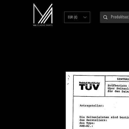
EUR (€)