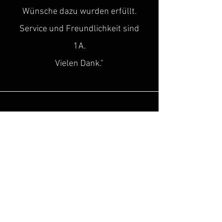
Wünsche dazu wurden erfüllt.
Service und Freundlichkeit sind
1A.
Vielen Dank."
Sascha H.
“
Super toller Service, top Qualität!
Genau diese Lücke, hat in der Szene
des historischen
Kulturgutes