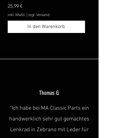
Preis
Preis
25,99 €
369,99 €
inkl. MwSt.
|
zzgl. Versand
inkl. MwSt.
In den Warenkorb
Thomas G.
“Ich habe bei MA Classic Parts ein
handwerklich sehr gut gemachtes
Lenkrad in Zebrano mit Leder für