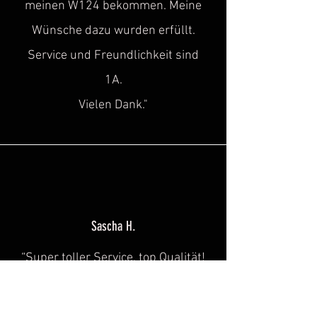
meinen W124 bekommen. Meine
Wünsche dazu wurden erfüllt.
Service und Freundlichkeit sind
1A.
Vielen Dank."
Sascha H.
“
Super toller Service, top Qualität!
Genau diese Lücke, hat in der Szene
des historischen
Kulturgutes