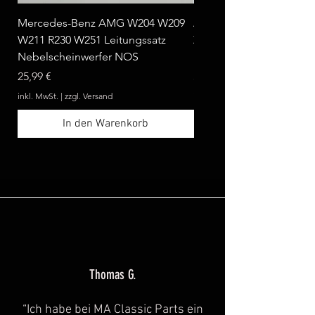
Mercedes-Benz AMG W204 W209
Ablagebox seitlich klap
W211 R230 W251 Leitungssatz
Zebrano passend für Me
Nebelscheinwerfer NOS
Benz W124 C124 A124 
Preis
Preis
25,99 €
369,99 €
inkl. MwSt.
|
zzgl. Versand
inkl. MwSt.
In den Warenkorb
Thomas G.
“Ich habe bei MA Classic Parts ein