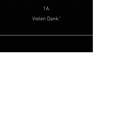
1A.
Vielen Dank."
Sascha H.
“
Super toller Service, top Qualität!
Genau diese Lücke, hat in der Szene
des historischen
Kulturgutes
gefehlt!
Hinzu kommt noch, dass man super