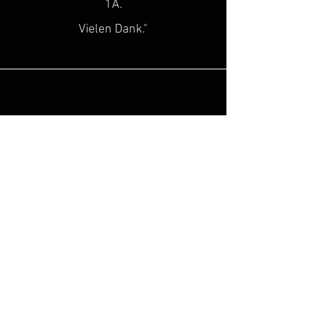
1A.
Vielen Dank."
Sascha H.
“
Super toller Service, top Qualität!
Genau diese Lücke, hat in der Szene
des historischen
Kulturgutes
gefehlt!
Hinzu kommt noch, dass man super
freundlich beraten wird. Ich freue