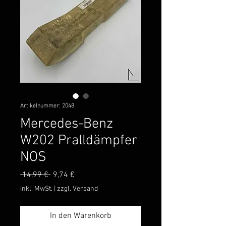
Artikelnummer: 2048
Mercedes-Benz
W202 Pralldämpfer
NOS
Standardpreis
Sale-
 14,99 € 
9,74 €
Preis
inkl. MwSt.
|
zzgl. Versand
In den Warenkorb