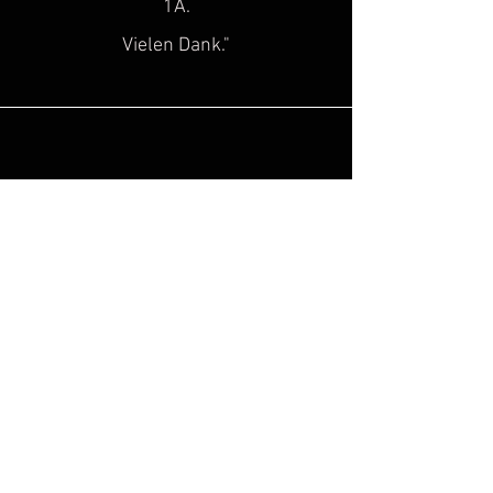
1A.
Vielen Dank."
Sascha H.
“
Super toller Service, top Qualität!
Genau diese Lücke, hat in der Szene
des historischen
Kulturgutes
gefehlt!
Hinzu kommt noch, dass man super
freundlich beraten wird. Ich freue