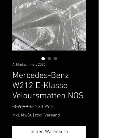
Artikelnummer: 2026
Mercedes-Benz
W212 E-Klasse
Veloursmatten NOS
Standardpreis
Sale-
 359,99 € 
233,99 €
Preis
inkl. MwSt.
|
zzgl. Versand
In den Warenkorb