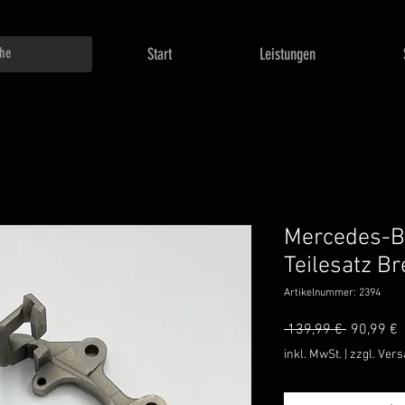
Start
Leistungen
Mercedes-
Teilesatz B
Artikelnummer: 2394
Standard
S
 139,99 € 
90,99 €
P
inkl. MwSt.
|
zzgl. Ver