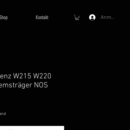
Shop
Kontakt
Anmelden
Benz W215 W220
remsträger NOS
preis
ale-
reis
sand