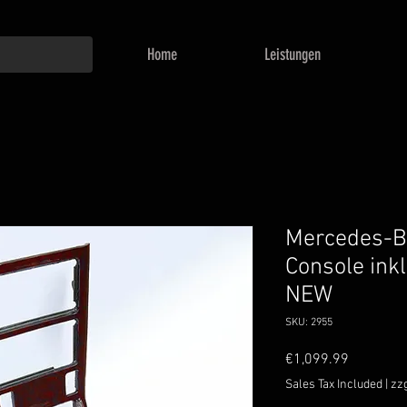
Home
Leistungen
Mercedes-B
Console ink
NEW
SKU: 2955
Price
€1,099.99
Sales Tax Included
|
zz