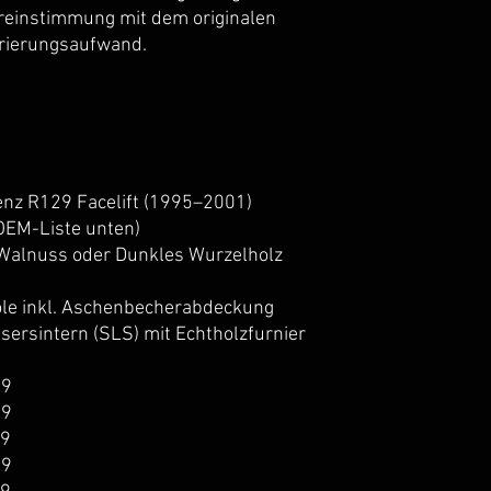
ereinstimmung mit dem originalen
urierungsaufwand.
z R129 Facelift (1995–2001)
OEM-Liste unten)
Walnuss oder Dunkles Wurzelholz
le inkl. Aschenbecherabdeckung
sersintern (SLS) mit Echtholzfurnier
39
39
39
39