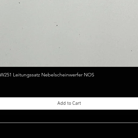
Quick View
251 Leitungssatz Nebelscheinwerfer NOS
Add to Cart