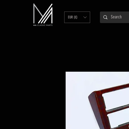
EUR (€)