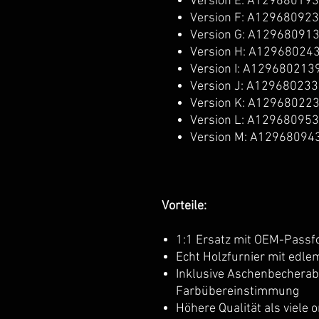
Version E: A12968019
Version F: A12968092
Version G: A12968091
Version H: A12968024
Version I: A129680213
Version J: A12968023
Version K: A12968022
Version L: A12968095
Version M: A12968094
Vorteile:
1:1 Ersatz mit OEM-Passf
Echt Holzfurnier mit edle
Inklusive Aschenbecherab
Farbübereinstimmung
Höhere Qualität als viele o