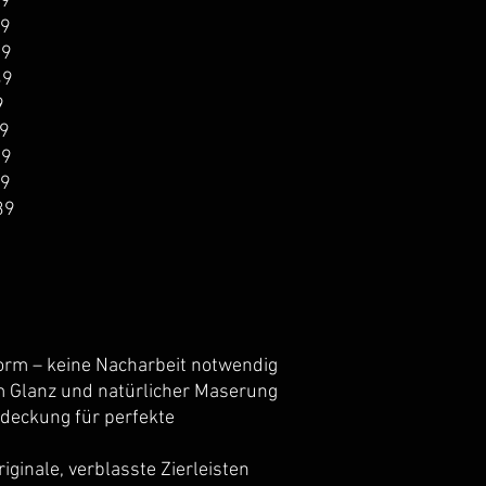
39
39
39
39
9
39
39
39
39
orm – keine Nacharbeit notwendig
m Glanz und natürlicher Maserung
deckung für perfekte
riginale, verblasste Zierleisten