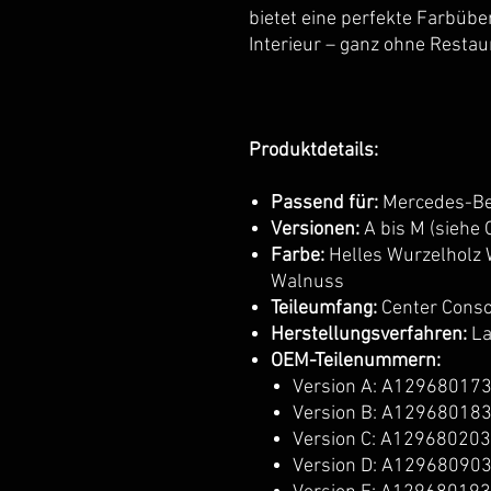
bietet eine perfekte Farbüb
Interieur – ganz ohne Resta
Produktdetails:
Passend für:
Mercedes-Ben
Versionen:
A bis M (siehe 
Farbe:
Helles Wurzelholz 
Walnuss
Teileumfang:
Center Conso
Herstellungsverfahren:
La
OEM-Teilenummern:
Version A: A12968017
Version B: A12968018
Version C: A12968020
Version D: A12968090