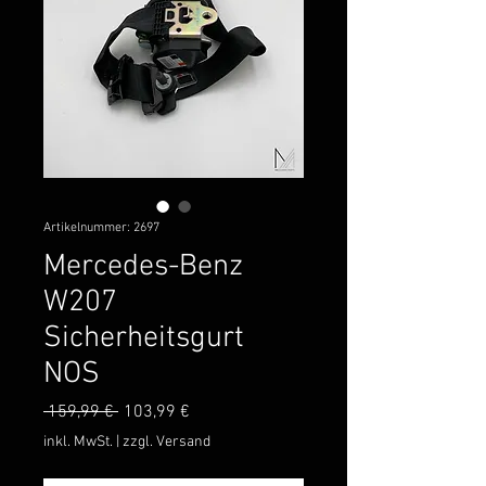
Artikelnummer: 2697
Mercedes-Benz
W207
Sicherheitsgurt
NOS
Standardpreis
Sale-
 159,99 € 
103,99 €
Preis
inkl. MwSt.
|
zzgl. Versand