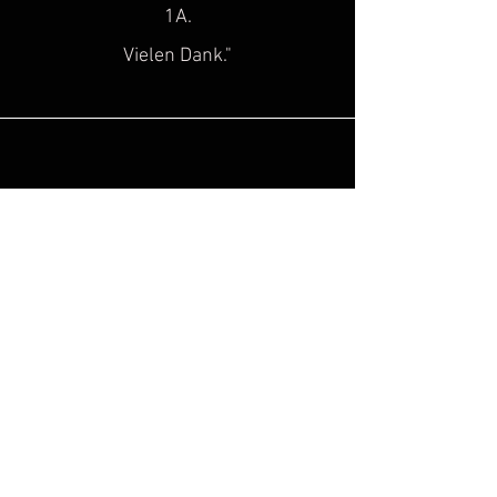
1A.
Vielen Dank."
Sascha H.
“
Super toller Service, top Qualität!
Genau diese Lücke, hat in der Szene
des historischen
Kulturgutes
gefehlt!
Hinzu kommt noch, dass man super
freundlich beraten wird. Ich freue