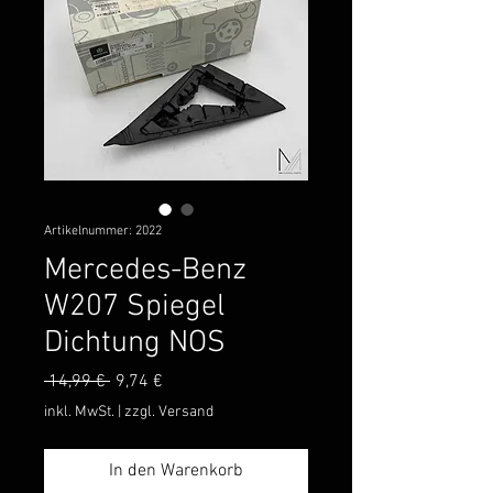
Artikelnummer: 2022
Mercedes-Benz
W207 Spiegel
Dichtung NOS
Standardpreis
Sale-
 14,99 € 
9,74 €
Preis
inkl. MwSt.
|
zzgl. Versand
In den Warenkorb