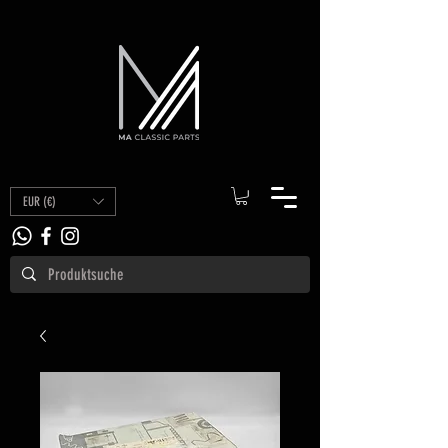
EUR (€)